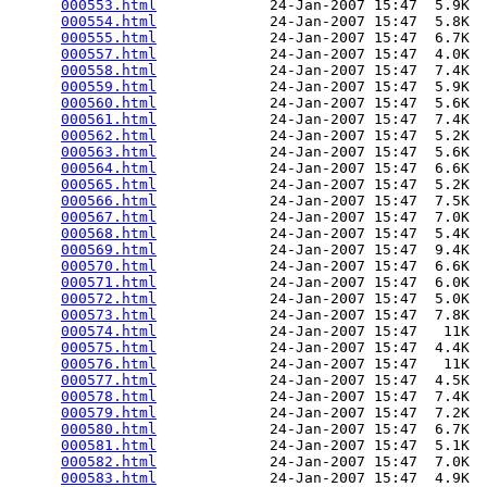
000553.html
             24-Jan-2007 15:47  5.9K  

000554.html
             24-Jan-2007 15:47  5.8K  

000555.html
             24-Jan-2007 15:47  6.7K  

000557.html
             24-Jan-2007 15:47  4.0K  

000558.html
             24-Jan-2007 15:47  7.4K  

000559.html
             24-Jan-2007 15:47  5.9K  

000560.html
             24-Jan-2007 15:47  5.6K  

000561.html
             24-Jan-2007 15:47  7.4K  

000562.html
             24-Jan-2007 15:47  5.2K  

000563.html
             24-Jan-2007 15:47  5.6K  

000564.html
             24-Jan-2007 15:47  6.6K  

000565.html
             24-Jan-2007 15:47  5.2K  

000566.html
             24-Jan-2007 15:47  7.5K  

000567.html
             24-Jan-2007 15:47  7.0K  

000568.html
             24-Jan-2007 15:47  5.4K  

000569.html
             24-Jan-2007 15:47  9.4K  

000570.html
             24-Jan-2007 15:47  6.6K  

000571.html
             24-Jan-2007 15:47  6.0K  

000572.html
             24-Jan-2007 15:47  5.0K  

000573.html
             24-Jan-2007 15:47  7.8K  

000574.html
             24-Jan-2007 15:47   11K  

000575.html
             24-Jan-2007 15:47  4.4K  

000576.html
             24-Jan-2007 15:47   11K  

000577.html
             24-Jan-2007 15:47  4.5K  

000578.html
             24-Jan-2007 15:47  7.4K  

000579.html
             24-Jan-2007 15:47  7.2K  

000580.html
             24-Jan-2007 15:47  6.7K  

000581.html
             24-Jan-2007 15:47  5.1K  

000582.html
             24-Jan-2007 15:47  7.0K  

000583.html
             24-Jan-2007 15:47  4.9K  
