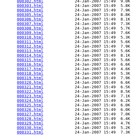
000302.html
             24-Jan-2007 15:49  9.0K  

000303.html
             24-Jan-2007 15:49  5.8K  

000304.html
             24-Jan-2007 15:49  7.9K  

000305.html
             24-Jan-2007 15:49  8.8K  

000306.html
             24-Jan-2007 15:49  8.1K  

000307.html
             24-Jan-2007 15:49  7.3K  

000308.html
             24-Jan-2007 15:49  5.7K  

000309.html
             24-Jan-2007 15:49  7.6K  

000310.html
             24-Jan-2007 15:49  5.3K  

000311.html
             24-Jan-2007 15:49  5.6K  

000312.html
             24-Jan-2007 15:49  7.9K  

000313.html
             24-Jan-2007 15:49  5.6K  

000314.html
             24-Jan-2007 15:49  8.1K  

000315.html
             24-Jan-2007 15:49  5.6K  

000316.html
             24-Jan-2007 15:49  6.6K  

000317.html
             24-Jan-2007 15:49  4.6K  

000318.html
             24-Jan-2007 15:49  5.3K  

000319.html
             24-Jan-2007 15:49  7.9K  

000320.html
             24-Jan-2007 15:49  6.6K  

000321.html
             24-Jan-2007 15:49  6.5K  

000322.html
             24-Jan-2007 15:49  8.5K  

000323.html
             24-Jan-2007 15:49  7.1K  

000324.html
             24-Jan-2007 15:49  6.2K  

000325.html
             24-Jan-2007 15:49  6.0K  

000326.html
             24-Jan-2007 15:49  6.0K  

000327.html
             24-Jan-2007 15:49  7.0K  

000328.html
             24-Jan-2007 15:49  6.4K  

000329.html
             24-Jan-2007 15:49  4.7K  

000330.html
             24-Jan-2007 15:49  5.2K  

000331.html
             24-Jan-2007 15:49  7.3K  
