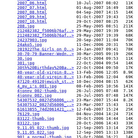
2007_06.html
            10-Jul-2007 08:02   11K  

2007_07.html
            01-Aug-2007 16:49   18K  

2007_08.html
            04-Sep-2007 14:15   14K  

2007_09.html
            01-Oct-2007 19:43   15K  

2007_10.html
            29-Oct-2007 08:25   21K  

208.jpg
                 25-May-2005 08:51  211K  

212482382_f5006b76af..>
 29-May-2007 19:39   10K  

212482382_f5006b76af..>
 29-May-2007 19:39   68K  

24237903.jpg
            20-Sep-2007 11:04   70K  

24ako5.jpg
              11-Dec-2006 20:31   53K  

281922The Girls on O..>
 24-Jan-2007 09:41   78K  

30-70-79-Banner-Wedn..>
 30-Mar-2005 09:19   26K  

30.jpg
                  22-Oct-2004 09:53   11K  

301.jpg
                 22-Oct-2004 09:54   14K  

30th%20Birthday%20Ba..>
 22-Oct-2004 09:50   17K  

40-year-old-virgin-8..>
 13-Feb-2006 12:05  8.9K  

40-year-old-virgin-8..>
 13-Feb-2006 12:04   69K  

47120-49120jewish_st..>
 10-Dec-2004 08:15   62K  

4_my_i's 001.jpg
        08-Feb-2005 10:56  141K  

4jonny 002-thumb.jpg
    26-Jul-2005 07:48  7.1K  

4jonny 002.jpg
          26-Jul-2005 07:48  147K  

54307532_0827d56006_..>
 23-Mar-2007 15:44  8.2K  

54307532_0827d56006_..>
 23-Mar-2007 15:43   11K  

61613855_74d2061421_..>
 12-Feb-2007 15:24   25K  

76129.jpg
               04-Nov-2004 14:24   71K  

83122-thumb.jpg
         20-Oct-2006 14:44   14K  

83122.jpg
               20-Oct-2006 14:43   33K  

9.11.05 022-thumb.jpg
   12-Sep-2005 13:14   25K  

9.11.05 022.jpg
         12-Sep-2005 13:13  138K  

901_a_normal-thumb.jpg
  15-Oct-2006 16:21   14K  
