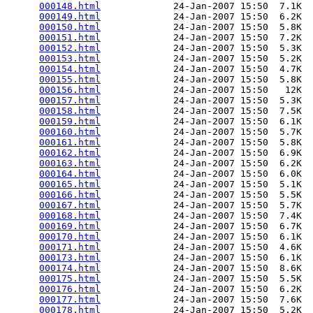
000148.html
             24-Jan-2007 15:50  7.1K  

000149.html
             24-Jan-2007 15:50  6.2K  

000150.html
             24-Jan-2007 15:50  5.8K  

000151.html
             24-Jan-2007 15:50  7.2K  

000152.html
             24-Jan-2007 15:50  5.3K  

000153.html
             24-Jan-2007 15:50  5.2K  

000154.html
             24-Jan-2007 15:50  4.7K  

000155.html
             24-Jan-2007 15:50  5.8K  

000156.html
             24-Jan-2007 15:50   12K  

000157.html
             24-Jan-2007 15:50  5.3K  

000158.html
             24-Jan-2007 15:50  7.5K  

000159.html
             24-Jan-2007 15:50  6.1K  

000160.html
             24-Jan-2007 15:50  5.7K  

000161.html
             24-Jan-2007 15:50  5.8K  

000162.html
             24-Jan-2007 15:50  6.9K  

000163.html
             24-Jan-2007 15:50  6.2K  

000164.html
             24-Jan-2007 15:50  6.0K  

000165.html
             24-Jan-2007 15:50  5.1K  

000166.html
             24-Jan-2007 15:50  5.5K  

000167.html
             24-Jan-2007 15:50  5.7K  

000168.html
             24-Jan-2007 15:50  7.4K  

000169.html
             24-Jan-2007 15:50  6.7K  

000170.html
             24-Jan-2007 15:50  6.1K  

000171.html
             24-Jan-2007 15:50  4.6K  

000173.html
             24-Jan-2007 15:50  6.1K  

000174.html
             24-Jan-2007 15:50  8.6K  

000175.html
             24-Jan-2007 15:50  5.5K  

000176.html
             24-Jan-2007 15:50  6.2K  

000177.html
             24-Jan-2007 15:50  7.6K  

000178.html
             24-Jan-2007 15:50  5.2K  
