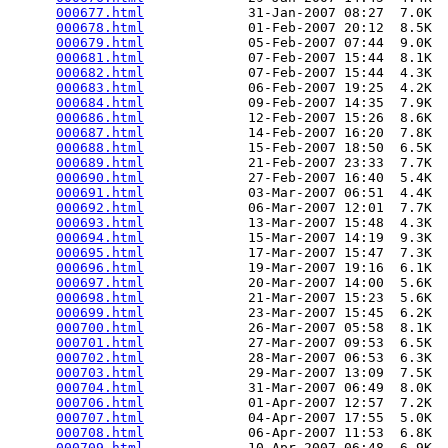
000677.html
             31-Jan-2007 08:27  7.0K  

000678.html
             01-Feb-2007 20:12  8.5K  

000679.html
             05-Feb-2007 07:44  9.0K  

000681.html
             07-Feb-2007 15:44  8.1K  

000682.html
             07-Feb-2007 15:44  4.3K  

000683.html
             06-Feb-2007 19:25  4.2K  

000684.html
             09-Feb-2007 14:35  7.9K  

000686.html
             12-Feb-2007 15:26  8.6K  

000687.html
             14-Feb-2007 16:20  7.8K  

000688.html
             15-Feb-2007 18:50  6.5K  

000689.html
             21-Feb-2007 23:33  7.7K  

000690.html
             27-Feb-2007 16:40  5.4K  

000691.html
             03-Mar-2007 06:51  4.4K  

000692.html
             06-Mar-2007 12:01  7.7K  

000693.html
             13-Mar-2007 15:48  4.3K  

000694.html
             15-Mar-2007 14:19  9.3K  

000695.html
             17-Mar-2007 15:47  7.3K  

000696.html
             19-Mar-2007 19:16  6.1K  

000697.html
             20-Mar-2007 14:00  5.6K  

000698.html
             21-Mar-2007 15:23  5.6K  

000699.html
             23-Mar-2007 15:45  6.2K  

000700.html
             26-Mar-2007 05:58  8.1K  

000701.html
             27-Mar-2007 09:53  6.5K  

000702.html
             28-Mar-2007 06:53  6.3K  

000703.html
             29-Mar-2007 13:09  7.5K  

000704.html
             31-Mar-2007 06:49  8.0K  

000706.html
             01-Apr-2007 12:57  7.2K  

000707.html
             04-Apr-2007 17:55  5.0K  

000708.html
             06-Apr-2007 11:53  6.8K  

000709.html
             10-Apr-2007 06:48  6.9K  
