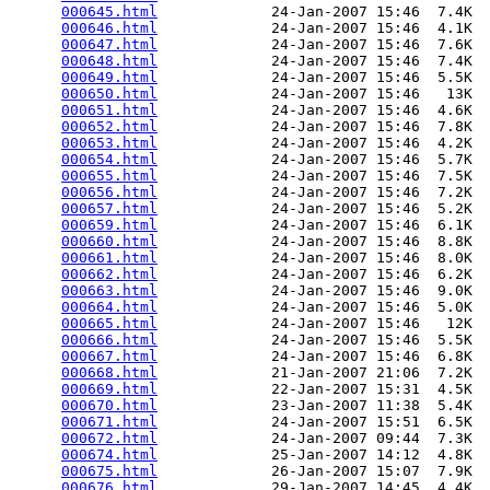
000645.html
             24-Jan-2007 15:46  7.4K  

000646.html
             24-Jan-2007 15:46  4.1K  

000647.html
             24-Jan-2007 15:46  7.6K  

000648.html
             24-Jan-2007 15:46  7.4K  

000649.html
             24-Jan-2007 15:46  5.5K  

000650.html
             24-Jan-2007 15:46   13K  

000651.html
             24-Jan-2007 15:46  4.6K  

000652.html
             24-Jan-2007 15:46  7.8K  

000653.html
             24-Jan-2007 15:46  4.2K  

000654.html
             24-Jan-2007 15:46  5.7K  

000655.html
             24-Jan-2007 15:46  7.5K  

000656.html
             24-Jan-2007 15:46  7.2K  

000657.html
             24-Jan-2007 15:46  5.2K  

000659.html
             24-Jan-2007 15:46  6.1K  

000660.html
             24-Jan-2007 15:46  8.8K  

000661.html
             24-Jan-2007 15:46  8.0K  

000662.html
             24-Jan-2007 15:46  6.2K  

000663.html
             24-Jan-2007 15:46  9.0K  

000664.html
             24-Jan-2007 15:46  5.0K  

000665.html
             24-Jan-2007 15:46   12K  

000666.html
             24-Jan-2007 15:46  5.5K  

000667.html
             24-Jan-2007 15:46  6.8K  

000668.html
             21-Jan-2007 21:06  7.2K  

000669.html
             22-Jan-2007 15:31  4.5K  

000670.html
             23-Jan-2007 11:38  5.4K  

000671.html
             24-Jan-2007 15:51  6.5K  

000672.html
             24-Jan-2007 09:44  7.3K  

000674.html
             25-Jan-2007 14:12  4.8K  

000675.html
             26-Jan-2007 15:07  7.9K  

000676.html
             29-Jan-2007 14:45  4.4K  
