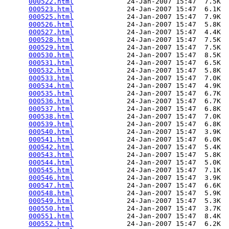
000522.html
             24-Jan-2007 15:47  7.5K  

000523.html
             24-Jan-2007 15:47  6.1K  

000525.html
             24-Jan-2007 15:47  7.9K  

000526.html
             24-Jan-2007 15:47  5.8K  

000527.html
             24-Jan-2007 15:47  4.4K  

000528.html
             24-Jan-2007 15:47  7.5K  

000529.html
             24-Jan-2007 15:47  7.5K  

000530.html
             24-Jan-2007 15:47  8.5K  

000531.html
             24-Jan-2007 15:47  6.5K  

000532.html
             24-Jan-2007 15:47  5.8K  

000533.html
             24-Jan-2007 15:47  7.0K  

000534.html
             24-Jan-2007 15:47  4.9K  

000535.html
             24-Jan-2007 15:47  6.7K  

000536.html
             24-Jan-2007 15:47  6.7K  

000537.html
             24-Jan-2007 15:47  6.8K  

000538.html
             24-Jan-2007 15:47  7.0K  

000539.html
             24-Jan-2007 15:47  6.8K  

000540.html
             24-Jan-2007 15:47  3.9K  

000541.html
             24-Jan-2007 15:47  6.0K  

000542.html
             24-Jan-2007 15:47  5.4K  

000543.html
             24-Jan-2007 15:47  5.8K  

000544.html
             24-Jan-2007 15:47  5.0K  

000545.html
             24-Jan-2007 15:47  7.1K  

000546.html
             24-Jan-2007 15:47  3.9K  

000547.html
             24-Jan-2007 15:47  6.6K  

000548.html
             24-Jan-2007 15:47  5.9K  

000549.html
             24-Jan-2007 15:47  5.3K  

000550.html
             24-Jan-2007 15:47  3.7K  

000551.html
             24-Jan-2007 15:47  8.4K  

000552.html
             24-Jan-2007 15:47  6.2K  
