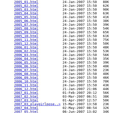
2005_01.html
            24-Jan-2007 15:50   80K  

2005_02.html
            24-Jan-2007 15:50   62K  

2005_03.html
            24-Jan-2007 15:50   90K  

2005_04.html
            24-Jan-2007 15:50   63K  

2005_05.html
            24-Jan-2007 15:50   41K  

2005_06.html
            24-Jan-2007 15:50   38K  

2005_07.html
            24-Jan-2007 15:50   39K  

2005_08.html
            24-Jan-2007 15:50   54K  

2005_09.html
            24-Jan-2007 15:50   65K  

2005_10.html
            24-Jan-2007 15:50   61K  

2005_11.html
            24-Jan-2007 15:50   75K  

2005_12.html
            24-Jan-2007 15:50   50K  

2006_01.html
            24-Jan-2007 15:50   48K  

2006_02.html
            24-Jan-2007 15:50   53K  

2006_03.html
            24-Jan-2007 15:50   56K  

2006_04.html
            24-Jan-2007 15:50   35K  

2006_05.html
            24-Jan-2007 15:50   39K  

2006_06.html
            24-Jan-2007 15:50   40K  

2006_07.html
            24-Jan-2007 15:50   23K  

2006_08.html
            24-Jan-2007 15:50   40K  

2006_09.html
            24-Jan-2007 15:50   46K  

2006_10.html
            24-Jan-2007 15:50   70K  

2006_11.html
            24-Jan-2007 15:50   43K  

2006_12.html
            21-Jan-2007 21:06   44K  

2007_01.html
            01-Feb-2007 20:12   56K  

2007_02.html
            03-Mar-2007 06:51   38K  

2007_03.html
            01-Apr-2007 12:57   50K  

2007_03_playgirlpose..>
 15-Mar-2007 13:58   23K  

2007_04.html
            02-May-2007 08:54   32K  

2007_05.html
            06-Jun-2007 13:02   34K  
