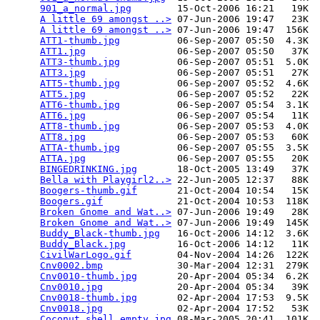
901_a_normal.jpg
        15-Oct-2006 16:21   19K  

A little 69 amongst ..>
 07-Jun-2006 19:47   23K  

A little 69 amongst ..>
 07-Jun-2006 19:47  156K  

ATT1-thumb.jpg
          06-Sep-2007 05:50  4.3K  

ATT1.jpg
                06-Sep-2007 05:50   37K  

ATT3-thumb.jpg
          06-Sep-2007 05:51  5.0K  

ATT3.jpg
                06-Sep-2007 05:51   27K  

ATT5-thumb.jpg
          06-Sep-2007 05:52  4.6K  

ATT5.jpg
                06-Sep-2007 05:52   22K  

ATT6-thumb.jpg
          06-Sep-2007 05:54  3.1K  

ATT6.jpg
                06-Sep-2007 05:54   11K  

ATT8-thumb.jpg
          06-Sep-2007 05:53  4.0K  

ATT8.jpg
                06-Sep-2007 05:53   60K  

ATTA-thumb.jpg
          06-Sep-2007 05:55  3.5K  

ATTA.jpg
                06-Sep-2007 05:55   20K  

BINGEDRINKING.jpg
       18-Oct-2005 13:49   37K  

Bella with Playgirl2..>
 22-Jun-2005 12:37   88K  

Boogers-thumb.gif
       21-Oct-2004 10:54   15K  

Boogers.gif
             21-Oct-2004 10:53  118K  

Broken Gnome and Wat..>
 07-Jun-2006 19:49   28K  

Broken Gnome and Wat..>
 07-Jun-2006 19:49  145K  

Buddy_Black-thumb.jpg
   16-Oct-2006 14:12  3.6K  

Buddy_Black.jpg
         16-Oct-2006 14:12   11K  

CivilWarLogo.gif
        04-Nov-2004 14:26  122K  

Cnv0002.bmp
             30-Mar-2004 12:31  279K  

Cnv0010-thumb.jpg
       20-Apr-2004 05:34  6.2K  

Cnv0010.jpg
             20-Apr-2004 05:34   39K  

Cnv0018-thumb.jpg
       02-Apr-2004 17:53  9.5K  

Cnv0018.jpg
             02-Apr-2004 17:52   53K  

Coconut_shell_empty.jpg
 08-Mar-2005 20:41  101K  
