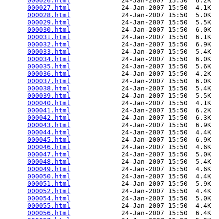
000026.html
             24-Jan-2007 15:50  6.2K  

000027.html
             24-Jan-2007 15:50  4.1K  

000028.html
             24-Jan-2007 15:50  5.0K  

000029.html
             24-Jan-2007 15:50  5.5K  

000030.html
             24-Jan-2007 15:50  6.0K  

000031.html
             24-Jan-2007 15:50  6.1K  

000032.html
             24-Jan-2007 15:50  6.9K  

000033.html
             24-Jan-2007 15:50  5.4K  

000034.html
             24-Jan-2007 15:50  6.0K  

000035.html
             24-Jan-2007 15:50  5.6K  

000036.html
             24-Jan-2007 15:50  4.2K  

000037.html
             24-Jan-2007 15:50  6.0K  

000038.html
             24-Jan-2007 15:50  5.4K  

000039.html
             24-Jan-2007 15:50  5.5K  

000040.html
             24-Jan-2007 15:50  4.1K  

000041.html
             24-Jan-2007 15:50  6.2K  

000042.html
             24-Jan-2007 15:50  6.3K  

000043.html
             24-Jan-2007 15:50  6.9K  

000044.html
             24-Jan-2007 15:50  4.4K  

000045.html
             24-Jan-2007 15:50  6.9K  

000046.html
             24-Jan-2007 15:50  4.6K  

000047.html
             24-Jan-2007 15:50  5.0K  

000048.html
             24-Jan-2007 15:50  5.4K  

000049.html
             24-Jan-2007 15:50  4.6K  

000050.html
             24-Jan-2007 15:50  4.4K  

000051.html
             24-Jan-2007 15:50  5.9K  

000052.html
             24-Jan-2007 15:50  4.4K  

000054.html
             24-Jan-2007 15:50  5.0K  

000055.html
             24-Jan-2007 15:50  4.4K  

000056.html
             24-Jan-2007 15:50  6.4K  
