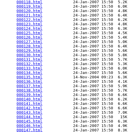
000118.html
             24-Jan-2007 15:50  5.2K  

000119.html
             24-Jan-2007 15:50  6.0K  

000120.html
             24-Jan-2007 15:50  4.8K  

000121.html
             24-Jan-2007 15:50  6.4K  

000122.html
             24-Jan-2007 15:50  6.2K  

000123.html
             24-Jan-2007 15:50  4.8K  

000124.html
             24-Jan-2007 15:50  6.3K  

000125.html
             24-Jan-2007 15:50  4.5K  

000126.html
             24-Jan-2007 15:50  5.4K  

000127.html
             24-Jan-2007 15:50  5.0K  

000128.html
             24-Jan-2007 15:50  6.4K  

000129.html
             24-Jan-2007 15:50  5.6K  

000130.html
             24-Jan-2007 15:50  5.8K  

000131.html
             24-Jan-2007 15:50  5.7K  

000132.html
             24-Jan-2007 15:50  5.3K  

000133.html
             24-Jan-2007 15:50  6.0K  

000134.html
             24-Jan-2007 15:50  5.6K  

000135.html
             14-Nov-2004 09:23  6.3K  

000136.html
             24-Jan-2007 15:50  4.1K  

000137.html
             24-Jan-2007 15:50  5.9K  

000138.html
             24-Jan-2007 15:50  5.7K  

000139.html
             24-Jan-2007 15:50  6.6K  

000140.html
             24-Jan-2007 15:50  6.2K  

000141.html
             24-Jan-2007 15:50  6.6K  

000142.html
             24-Jan-2007 15:50  6.6K  

000143.html
             24-Jan-2007 15:50  7.0K  

000144.html
             24-Jan-2007 15:50   15K  

000145.html
             24-Jan-2007 15:50  6.3K  

000146.html
             24-Jan-2007 15:50  4.9K  

000147.html
             24-Jan-2007 15:50  8.3K  
