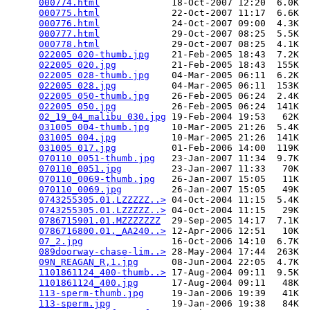
000774.html
             18-Oct-2007 12:20  6.0K  

000775.html
             22-Oct-2007 11:17  6.6K  

000776.html
             24-Oct-2007 09:00  4.3K  

000777.html
             29-Oct-2007 08:25  5.5K  

000778.html
             29-Oct-2007 08:25  4.1K  

022005 020-thumb.jpg
    21-Feb-2005 18:43  7.2K  

022005 020.jpg
          21-Feb-2005 18:43  155K  

022005 028-thumb.jpg
    04-Mar-2005 06:11  6.2K  

022005 028.jpg
          04-Mar-2005 06:11  153K  

022005 050-thumb.jpg
    26-Feb-2005 06:24  2.4K  

022005 050.jpg
          26-Feb-2005 06:24  141K  

02_19_04_malibu 030.jpg
 19-Feb-2004 19:53   62K  

031005 004-thumb.jpg
    10-Mar-2005 21:26  5.4K  

031005 004.jpg
          10-Mar-2005 21:26  141K  

031005 017.jpg
          01-Feb-2006 14:00  119K  

070110_0051-thumb.jpg
   23-Jan-2007 11:34  9.7K  

070110_0051.jpg
         23-Jan-2007 11:33   70K  

070110_0069-thumb.jpg
   26-Jan-2007 15:05   11K  

070110_0069.jpg
         26-Jan-2007 15:05   49K  

0743255305.01.LZZZZZ..>
 04-Oct-2004 11:15  5.4K  

0743255305.01.LZZZZZ..>
 04-Oct-2004 11:15   29K  

0786715901.01.MZZZZZZZ
  29-Sep-2005 14:17  7.1K  

0786716800.01._AA240..>
 12-Apr-2006 12:51   10K  

07_2.jpg
                16-Oct-2006 14:10  6.7K  

089doorway-chase-lim..>
 28-May-2004 17:44  263K  

09N_REAGAN_R,1.jpg
      08-Jun-2004 22:05  4.7K  

1101861124_400-thumb..>
 17-Aug-2004 09:11  9.5K  

1101861124_400.jpg
      17-Aug-2004 09:11   48K  

113-sperm-thumb.jpg
     19-Jan-2006 19:39   41K  

113-sperm.jpg
           19-Jan-2006 19:38   84K  
