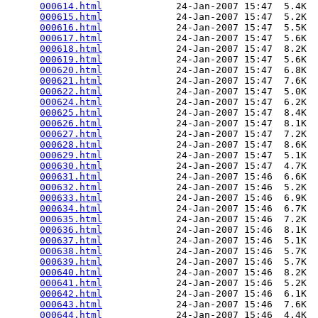
000614.html
             24-Jan-2007 15:47  5.4K  

000615.html
             24-Jan-2007 15:47  5.2K  

000616.html
             24-Jan-2007 15:47  5.5K  

000617.html
             24-Jan-2007 15:47  5.6K  

000618.html
             24-Jan-2007 15:47  8.2K  

000619.html
             24-Jan-2007 15:47  5.6K  

000620.html
             24-Jan-2007 15:47  6.8K  

000621.html
             24-Jan-2007 15:47  7.6K  

000622.html
             24-Jan-2007 15:47  5.0K  

000624.html
             24-Jan-2007 15:47  6.2K  

000625.html
             24-Jan-2007 15:47  8.4K  

000626.html
             24-Jan-2007 15:47  8.1K  

000627.html
             24-Jan-2007 15:47  7.2K  

000628.html
             24-Jan-2007 15:47  8.6K  

000629.html
             24-Jan-2007 15:47  5.1K  

000630.html
             24-Jan-2007 15:47  4.7K  

000631.html
             24-Jan-2007 15:46  6.6K  

000632.html
             24-Jan-2007 15:46  5.2K  

000633.html
             24-Jan-2007 15:46  6.9K  

000634.html
             24-Jan-2007 15:46  6.7K  

000635.html
             24-Jan-2007 15:46  7.2K  

000636.html
             24-Jan-2007 15:46  8.1K  

000637.html
             24-Jan-2007 15:46  5.1K  

000638.html
             24-Jan-2007 15:46  5.7K  

000639.html
             24-Jan-2007 15:46  5.7K  

000640.html
             24-Jan-2007 15:46  8.2K  

000641.html
             24-Jan-2007 15:46  5.2K  

000642.html
             24-Jan-2007 15:46  6.1K  

000643.html
             24-Jan-2007 15:46  7.6K  

000644.html
             24-Jan-2007 15:46  4.4K  
