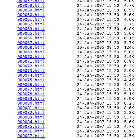
000057.html
             24-Jan-2007 15:50  5.0K  

000058.html
             24-Jan-2007 15:50  4.7K  

000059.html
             24-Jan-2007 15:50  6.5K  

000060.html
             24-Jan-2007 15:50  5.6K  

000061.html
             24-Jan-2007 15:50  4.6K  

000062.html
             24-Jan-2007 15:50  3.7K  

000063.html
             24-Jan-2007 15:50  6.8K  

000065.html
             24-Jan-2007 15:50  5.6K  

000066.html
             24-Jan-2007 15:50  6.1K  

000067.html
             24-Jan-2007 15:50  5.7K  

000068.html
             10-Jun-2005 08:50  124K  

000069.html
             24-Jan-2007 15:50  5.0K  

000070.html
             24-Jan-2007 15:50  4.4K  

000071.html
             24-Jan-2007 15:50  6.9K  

000072.html
             24-Jan-2007 15:50  6.2K  

000073.html
             24-Jan-2007 15:50  5.9K  

000074.html
             24-Jan-2007 15:50  5.4K  

000075.html
             24-Jan-2007 15:50  4.4K  

000076.html
             24-Jan-2007 15:50  4.4K  

000077.html
             24-Jan-2007 15:50  5.8K  

000078.html
             24-Jan-2007 15:50  5.1K  

000079.html
             24-Jan-2007 15:50  6.9K  

000080.html
             24-Jan-2007 15:50  8.2K  

000081.html
             24-Jan-2007 15:50  8.6K  

000082.html
             24-Jan-2007 15:50  5.8K  

000083.html
             24-Jan-2007 15:50  5.7K  

000084.html
             24-Jan-2007 15:50  5.6K  

000085.html
             24-Jan-2007 15:50  4.7K  

000086.html
             24-Jan-2007 15:50  6.9K  

000087.html
             24-Jan-2007 15:50  4.5K  
