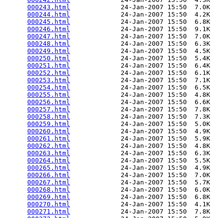
000243.html
             24-Jan-2007 15:50  7.0K  

000244.html
             24-Jan-2007 15:50  4.2K  

000245.html
             24-Jan-2007 15:50  6.8K  

000246.html
             24-Jan-2007 15:50  9.1K  

000247.html
             24-Jan-2007 15:50  7.0K  

000248.html
             24-Jan-2007 15:50  6.3K  

000249.html
             24-Jan-2007 15:50  4.5K  

000250.html
             24-Jan-2007 15:50  5.4K  

000251.html
             24-Jan-2007 15:50  6.4K  

000252.html
             24-Jan-2007 15:50  6.1K  

000253.html
             24-Jan-2007 15:50  7.1K  

000254.html
             24-Jan-2007 15:50  6.5K  

000255.html
             24-Jan-2007 15:50  4.8K  

000256.html
             24-Jan-2007 15:50  6.6K  

000257.html
             24-Jan-2007 15:50  7.8K  

000258.html
             24-Jan-2007 15:50  7.3K  

000259.html
             24-Jan-2007 15:50  5.0K  

000260.html
             24-Jan-2007 15:50  4.9K  

000261.html
             24-Jan-2007 15:50  5.9K  

000262.html
             24-Jan-2007 15:50  4.8K  

000263.html
             24-Jan-2007 15:50  6.3K  

000264.html
             24-Jan-2007 15:50  5.5K  

000265.html
             24-Jan-2007 15:50  4.9K  

000266.html
             24-Jan-2007 15:50  7.0K  

000267.html
             24-Jan-2007 15:50  5.7K  

000268.html
             24-Jan-2007 15:50  6.0K  

000269.html
             24-Jan-2007 15:50  6.8K  

000270.html
             24-Jan-2007 15:50  4.1K  

000271.html
             24-Jan-2007 15:50  7.8K  
