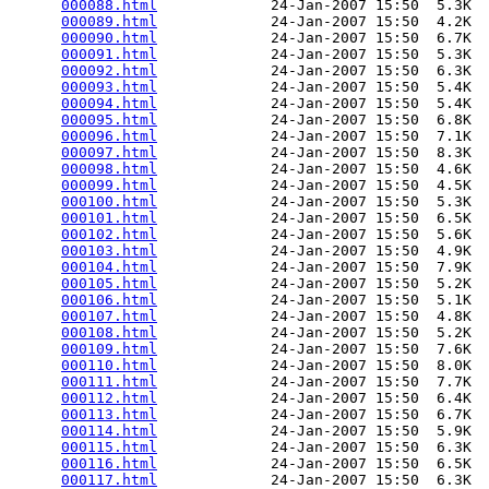
000088.html
             24-Jan-2007 15:50  5.3K  

000089.html
             24-Jan-2007 15:50  4.2K  

000090.html
             24-Jan-2007 15:50  6.7K  

000091.html
             24-Jan-2007 15:50  5.3K  

000092.html
             24-Jan-2007 15:50  6.3K  

000093.html
             24-Jan-2007 15:50  5.4K  

000094.html
             24-Jan-2007 15:50  5.4K  

000095.html
             24-Jan-2007 15:50  6.8K  

000096.html
             24-Jan-2007 15:50  7.1K  

000097.html
             24-Jan-2007 15:50  8.3K  

000098.html
             24-Jan-2007 15:50  4.6K  

000099.html
             24-Jan-2007 15:50  4.5K  

000100.html
             24-Jan-2007 15:50  5.3K  

000101.html
             24-Jan-2007 15:50  6.5K  

000102.html
             24-Jan-2007 15:50  5.6K  

000103.html
             24-Jan-2007 15:50  4.9K  

000104.html
             24-Jan-2007 15:50  7.9K  

000105.html
             24-Jan-2007 15:50  5.2K  

000106.html
             24-Jan-2007 15:50  5.1K  

000107.html
             24-Jan-2007 15:50  4.8K  

000108.html
             24-Jan-2007 15:50  5.2K  

000109.html
             24-Jan-2007 15:50  7.6K  

000110.html
             24-Jan-2007 15:50  8.0K  

000111.html
             24-Jan-2007 15:50  7.7K  

000112.html
             24-Jan-2007 15:50  6.4K  

000113.html
             24-Jan-2007 15:50  6.7K  

000114.html
             24-Jan-2007 15:50  5.9K  

000115.html
             24-Jan-2007 15:50  6.3K  

000116.html
             24-Jan-2007 15:50  6.5K  

000117.html
             24-Jan-2007 15:50  6.3K  
