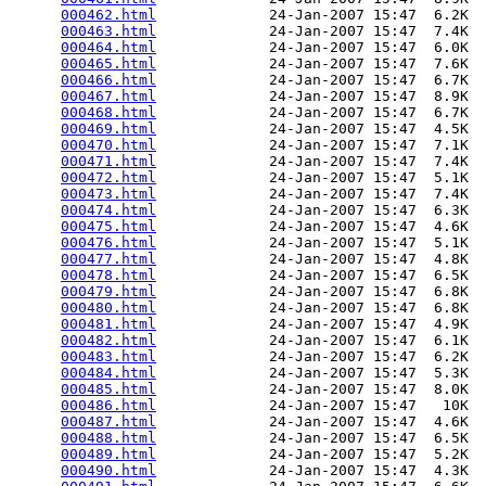
000462.html
             24-Jan-2007 15:47  6.2K  

000463.html
             24-Jan-2007 15:47  7.4K  

000464.html
             24-Jan-2007 15:47  6.0K  

000465.html
             24-Jan-2007 15:47  7.6K  

000466.html
             24-Jan-2007 15:47  6.7K  

000467.html
             24-Jan-2007 15:47  8.9K  

000468.html
             24-Jan-2007 15:47  6.7K  

000469.html
             24-Jan-2007 15:47  4.5K  

000470.html
             24-Jan-2007 15:47  7.1K  

000471.html
             24-Jan-2007 15:47  7.4K  

000472.html
             24-Jan-2007 15:47  5.1K  

000473.html
             24-Jan-2007 15:47  7.4K  

000474.html
             24-Jan-2007 15:47  6.3K  

000475.html
             24-Jan-2007 15:47  4.6K  

000476.html
             24-Jan-2007 15:47  5.1K  

000477.html
             24-Jan-2007 15:47  4.8K  

000478.html
             24-Jan-2007 15:47  6.5K  

000479.html
             24-Jan-2007 15:47  6.8K  

000480.html
             24-Jan-2007 15:47  6.8K  

000481.html
             24-Jan-2007 15:47  4.9K  

000482.html
             24-Jan-2007 15:47  6.1K  

000483.html
             24-Jan-2007 15:47  6.2K  

000484.html
             24-Jan-2007 15:47  5.3K  

000485.html
             24-Jan-2007 15:47  8.0K  

000486.html
             24-Jan-2007 15:47   10K  

000487.html
             24-Jan-2007 15:47  4.6K  

000488.html
             24-Jan-2007 15:47  6.5K  

000489.html
             24-Jan-2007 15:47  5.2K  

000490.html
             24-Jan-2007 15:47  4.3K  
