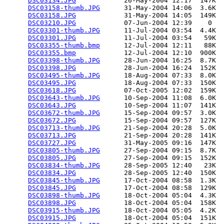
DSC03134.JPG
            26-May-2004 12:17  147K  

DSC03158-thumb.JPG
      31-May-2004 14:06  3.6K  

DSC03158.JPG
            31-May-2004 14:05  149K  

DSC03210.JPG
            07-Jun-2004 12:39    0   

DSC03301-thumb.JPG
      11-Jul-2004 03:54  4.4K  

DSC03301.JPG
            11-Jul-2004 03:54   59K  

DSC03355-thumb.bmp
      12-Jul-2004 12:11   88K  

DSC03355.bmp
            12-Jul-2004 12:10  900K  

DSC03398-thumb.JPG
      28-Jun-2004 16:25  8.7K  

DSC03398.JPG
            28-Jun-2004 16:24  152K  

DSC03495-thumb.JPG
      18-Aug-2004 07:33  8.0K  

DSC03495.JPG
            18-Aug-2004 07:33  150K  

DSC03618.JPG
            07-Oct-2005 12:02  159K  

DSC03643-thumb.JPG
      10-Sep-2004 11:08  6.0K  

DSC03643.JPG
            10-Sep-2004 11:07  141K  

DSC03672-thumb.JPG
      15-Sep-2004 09:57  3.0K  

DSC03672.JPG
            15-Sep-2004 09:57  127K  

DSC03713-thumb.JPG
      21-Sep-2004 20:28  5.0K  

DSC03713.JPG
            21-Sep-2004 20:28  141K  

DSC03727.JPG
            31-May-2005 09:16  147K  

DSC03805-thumb.JPG
      27-Sep-2004 09:15  8.7K  

DSC03805.JPG
            27-Sep-2004 09:15  152K  

DSC03834-thumb.JPG
      28-Sep-2005 12:40   23K  

DSC03834.JPG
            28-Sep-2005 12:40  150K  

DSC03845-thumb.JPG
      17-Oct-2004 08:58  1.3K  

DSC03845.JPG
            17-Oct-2004 08:58  129K  

DSC03898-thumb.JPG
      18-Oct-2004 05:04  4.3K  

DSC03898.JPG
            18-Oct-2004 05:04  158K  

DSC03915-thumb.JPG
      18-Oct-2004 05:05  4.2K  

DSC03915.JPG
            18-Oct-2004 05:04  151K  
