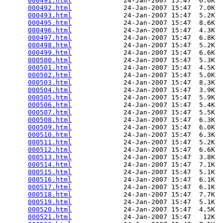
000491.html
             24-Jan-2007 15:47  6.6K  

000492.html
             24-Jan-2007 15:47  7.0K  

000493.html
             24-Jan-2007 15:47  5.2K  

000495.html
             24-Jan-2007 15:47  8.6K  

000496.html
             24-Jan-2007 15:47  4.3K  

000497.html
             24-Jan-2007 15:47  6.8K  

000498.html
             24-Jan-2007 15:47  5.2K  

000499.html
             24-Jan-2007 15:47  6.6K  

000500.html
             24-Jan-2007 15:47  5.3K  

000501.html
             24-Jan-2007 15:47  4.5K  

000502.html
             24-Jan-2007 15:47  5.0K  

000503.html
             24-Jan-2007 15:47  8.3K  

000504.html
             24-Jan-2007 15:47  3.9K  

000505.html
             24-Jan-2007 15:47  5.9K  

000506.html
             24-Jan-2007 15:47  5.4K  

000507.html
             24-Jan-2007 15:47  5.5K  

000508.html
             24-Jan-2007 15:47  6.3K  

000509.html
             24-Jan-2007 15:47  6.0K  

000510.html
             24-Jan-2007 15:47  6.3K  

000511.html
             24-Jan-2007 15:47  5.2K  

000512.html
             24-Jan-2007 15:47  6.6K  

000513.html
             24-Jan-2007 15:47  3.8K  

000514.html
             24-Jan-2007 15:47  7.1K  

000515.html
             24-Jan-2007 15:47  5.1K  

000516.html
             24-Jan-2007 15:47  6.1K  

000517.html
             24-Jan-2007 15:47  6.1K  

000518.html
             24-Jan-2007 15:47  7.7K  

000519.html
             24-Jan-2007 15:47  5.1K  

000520.html
             24-Jan-2007 15:47  4.5K  

000521.html
             24-Jan-2007 15:47   12K  
