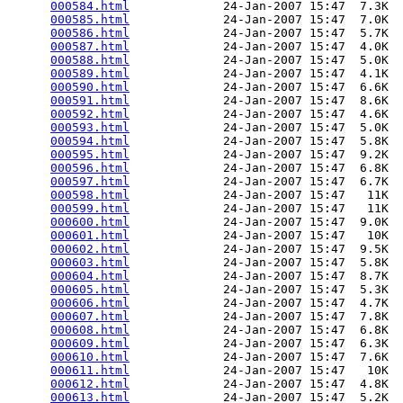
000584.html
             24-Jan-2007 15:47  7.3K  

000585.html
             24-Jan-2007 15:47  7.0K  

000586.html
             24-Jan-2007 15:47  5.7K  

000587.html
             24-Jan-2007 15:47  4.0K  

000588.html
             24-Jan-2007 15:47  5.0K  

000589.html
             24-Jan-2007 15:47  4.1K  

000590.html
             24-Jan-2007 15:47  6.6K  

000591.html
             24-Jan-2007 15:47  8.6K  

000592.html
             24-Jan-2007 15:47  4.6K  

000593.html
             24-Jan-2007 15:47  5.0K  

000594.html
             24-Jan-2007 15:47  5.8K  

000595.html
             24-Jan-2007 15:47  9.2K  

000596.html
             24-Jan-2007 15:47  6.8K  

000597.html
             24-Jan-2007 15:47  6.7K  

000598.html
             24-Jan-2007 15:47   11K  

000599.html
             24-Jan-2007 15:47   11K  

000600.html
             24-Jan-2007 15:47  9.0K  

000601.html
             24-Jan-2007 15:47   10K  

000602.html
             24-Jan-2007 15:47  9.5K  

000603.html
             24-Jan-2007 15:47  5.8K  

000604.html
             24-Jan-2007 15:47  8.7K  

000605.html
             24-Jan-2007 15:47  5.3K  

000606.html
             24-Jan-2007 15:47  4.7K  

000607.html
             24-Jan-2007 15:47  7.8K  

000608.html
             24-Jan-2007 15:47  6.8K  

000609.html
             24-Jan-2007 15:47  6.3K  

000610.html
             24-Jan-2007 15:47  7.6K  

000611.html
             24-Jan-2007 15:47   10K  

000612.html
             24-Jan-2007 15:47  4.8K  

000613.html
             24-Jan-2007 15:47  5.2K  
