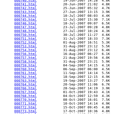
000740.html
             19-Jun-2007 14:28  4.8K  

000741.html
             20-Jun-2007 21:02  4.8K  

000742.html
             25-Jun-2007 05:32  4.7K  

000743.html
             27-Jun-2007 13:15  3.9K  

000744.html
             10-Jul-2007 08:03  4.4K  

000745.html
             12-Jul-2007 15:30  7.1K  

000746.html
             18-Jul-2007 09:07  6.5K  

000747.html
             23-Jul-2007 09:28  4.8K  

000748.html
             27-Jul-2007 10:24  4.3K  

000750.html
             30-Jul-2007 11:27  4.6K  

000751.html
             31-Jul-2007 18:33  7.3K  

000752.html
             01-Aug-2007 16:51  5.3K  

000753.html
             31-Aug-2007 23:12  5.5K  

000754.html
             31-Aug-2007 23:12  6.4K  

000756.html
             16-Aug-2007 06:27  6.1K  

000757.html
             21-Aug-2007 19:56  4.0K  

000758.html
             31-Aug-2007 23:21  5.9K  

000759.html
             04-Sep-2007 14:15  4.1K  

000760.html
             06-Sep-2007 06:00  4.5K  

000761.html
             11-Sep-2007 14:14  5.5K  

000762.html
             18-Sep-2007 12:15  4.9K  

000763.html
             19-Sep-2007 13:27  7.6K  

000764.html
             20-Sep-2007 11:06  6.7K  

000766.html
             28-Sep-2007 14:19  3.9K  

000767.html
             01-Oct-2007 19:43  4.1K  

000768.html
             04-Oct-2007 12:59  4.3K  

000770.html
             08-Oct-2007 16:01  7.5K  

000771.html
             10-Oct-2007 14:14  4.9K  

000772.html
             15-Oct-2007 09:45  4.8K  

000773.html
             17-Oct-2007 10:36  4.8K  
