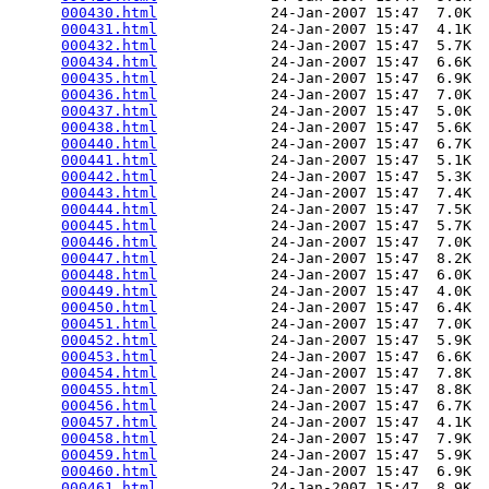
000430.html
             24-Jan-2007 15:47  7.0K  

000431.html
             24-Jan-2007 15:47  4.1K  

000432.html
             24-Jan-2007 15:47  5.7K  

000434.html
             24-Jan-2007 15:47  6.6K  

000435.html
             24-Jan-2007 15:47  6.9K  

000436.html
             24-Jan-2007 15:47  7.0K  

000437.html
             24-Jan-2007 15:47  5.0K  

000438.html
             24-Jan-2007 15:47  5.6K  

000440.html
             24-Jan-2007 15:47  6.7K  

000441.html
             24-Jan-2007 15:47  5.1K  

000442.html
             24-Jan-2007 15:47  5.3K  

000443.html
             24-Jan-2007 15:47  7.4K  

000444.html
             24-Jan-2007 15:47  7.5K  

000445.html
             24-Jan-2007 15:47  5.7K  

000446.html
             24-Jan-2007 15:47  7.0K  

000447.html
             24-Jan-2007 15:47  8.2K  

000448.html
             24-Jan-2007 15:47  6.0K  

000449.html
             24-Jan-2007 15:47  4.0K  

000450.html
             24-Jan-2007 15:47  6.4K  

000451.html
             24-Jan-2007 15:47  7.0K  

000452.html
             24-Jan-2007 15:47  5.9K  

000453.html
             24-Jan-2007 15:47  6.6K  

000454.html
             24-Jan-2007 15:47  7.8K  

000455.html
             24-Jan-2007 15:47  8.8K  

000456.html
             24-Jan-2007 15:47  6.7K  

000457.html
             24-Jan-2007 15:47  4.1K  

000458.html
             24-Jan-2007 15:47  7.9K  

000459.html
             24-Jan-2007 15:47  5.9K  

000460.html
             24-Jan-2007 15:47  6.9K  

000461.html
             24-Jan-2007 15:47  8.9K  
