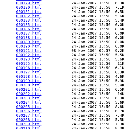
000179.html
             24-Jan-2007 15:50  6.3K  

000180.html
             24-Jan-2007 15:50  7.1K  

000181.html
             24-Jan-2007 15:50  6.5K  

000182.html
             24-Jan-2007 15:50  5.6K  

000183.html
             24-Jan-2007 15:50  5.4K  

000185.html
             24-Jan-2007 15:50  6.0K  

000186.html
             24-Jan-2007 15:50  8.6K  

000187.html
             24-Jan-2007 15:50  6.0K  

000188.html
             24-Jan-2007 15:50  6.0K  

000189.html
             24-Jan-2007 15:50  8.0K  

000190.html
             24-Jan-2007 15:50  6.0K  

000191.html
             08-Nov-2004 09:57  9.2K  

000192.html
             24-Jan-2007 15:50  5.5K  

000193.html
             24-Jan-2007 15:50  5.6K  

000195.html
             24-Jan-2007 15:50   11K  

000196.html
             24-Jan-2007 15:50  6.1K  

000197.html
             24-Jan-2007 15:50  6.3K  

000198.html
             24-Jan-2007 15:50  4.6K  

000199.html
             24-Jan-2007 15:50  5.9K  

000200.html
             24-Jan-2007 15:50  5.4K  

000201.html
             24-Jan-2007 15:50  6.5K  

000202.html
             24-Jan-2007 15:50   14K  

000203.html
             24-Jan-2007 15:50  6.3K  

000204.html
             24-Jan-2007 15:50  5.6K  

000205.html
             24-Jan-2007 15:50  8.8K  

000206.html
             24-Jan-2007 15:50  6.7K  

000207.html
             24-Jan-2007 15:50  7.4K  

000208.html
             24-Jan-2007 15:50  5.5K  

000209.html
             24-Jan-2007 15:50  7.3K  

000210.html
             24-Jan-2007 15:50  8.3K  
