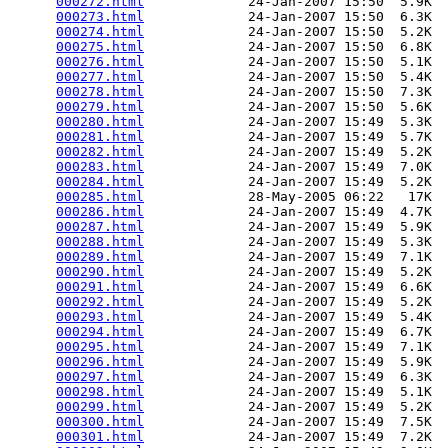
000272.html
             24-Jan-2007 15:50  5.9K  

000273.html
             24-Jan-2007 15:50  6.3K  

000274.html
             24-Jan-2007 15:50  5.2K  

000275.html
             24-Jan-2007 15:50  6.8K  

000276.html
             24-Jan-2007 15:50  5.1K  

000277.html
             24-Jan-2007 15:50  5.4K  

000278.html
             24-Jan-2007 15:50  7.3K  

000279.html
             24-Jan-2007 15:50  5.6K  

000280.html
             24-Jan-2007 15:49  5.3K  

000281.html
             24-Jan-2007 15:49  5.7K  

000282.html
             24-Jan-2007 15:49  5.2K  

000283.html
             24-Jan-2007 15:49  7.0K  

000284.html
             24-Jan-2007 15:49  5.2K  

000285.html
             28-May-2005 06:22   17K  

000286.html
             24-Jan-2007 15:49  4.7K  

000287.html
             24-Jan-2007 15:49  5.9K  

000288.html
             24-Jan-2007 15:49  5.3K  

000289.html
             24-Jan-2007 15:49  7.1K  

000290.html
             24-Jan-2007 15:49  5.2K  

000291.html
             24-Jan-2007 15:49  6.6K  

000292.html
             24-Jan-2007 15:49  5.2K  

000293.html
             24-Jan-2007 15:49  5.4K  

000294.html
             24-Jan-2007 15:49  6.7K  

000295.html
             24-Jan-2007 15:49  7.1K  

000296.html
             24-Jan-2007 15:49  5.9K  

000297.html
             24-Jan-2007 15:49  6.3K  

000298.html
             24-Jan-2007 15:49  5.1K  

000299.html
             24-Jan-2007 15:49  5.2K  

000300.html
             24-Jan-2007 15:49  7.5K  

000301.html
             24-Jan-2007 15:49  7.2K  
