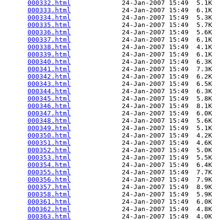
000332.html
             24-Jan-2007 15:49  5.1K  

000333.html
             24-Jan-2007 15:49  6.1K  

000334.html
             24-Jan-2007 15:49  5.3K  

000335.html
             24-Jan-2007 15:49  5.7K  

000336.html
             24-Jan-2007 15:49  5.6K  

000337.html
             24-Jan-2007 15:49  6.1K  

000338.html
             24-Jan-2007 15:49  4.1K  

000339.html
             24-Jan-2007 15:49  6.1K  

000340.html
             24-Jan-2007 15:49  6.3K  

000341.html
             24-Jan-2007 15:49  7.3K  

000342.html
             24-Jan-2007 15:49  6.2K  

000343.html
             24-Jan-2007 15:49  6.5K  

000344.html
             24-Jan-2007 15:49  6.3K  

000345.html
             24-Jan-2007 15:49  5.8K  

000346.html
             24-Jan-2007 15:49  8.1K  

000347.html
             24-Jan-2007 15:49  6.0K  

000348.html
             24-Jan-2007 15:49  5.6K  

000349.html
             24-Jan-2007 15:49  5.1K  

000350.html
             24-Jan-2007 15:49  4.2K  

000351.html
             24-Jan-2007 15:49  4.6K  

000352.html
             24-Jan-2007 15:49  5.0K  

000353.html
             24-Jan-2007 15:49  5.5K  

000354.html
             24-Jan-2007 15:49  6.4K  

000355.html
             24-Jan-2007 15:49  7.7K  

000356.html
             24-Jan-2007 15:49  7.9K  

000357.html
             24-Jan-2007 15:49  8.9K  

000358.html
             24-Jan-2007 15:49  5.9K  

000361.html
             24-Jan-2007 15:49  6.0K  

000362.html
             24-Jan-2007 15:49  4.8K  

000363.html
             24-Jan-2007 15:49  4.0K  
