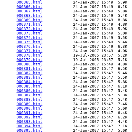
000365.html
             24-Jan-2007 15:49  5.9K  

000366.html
             24-Jan-2007 15:49  6.1K  

000367.html
             24-Jan-2007 15:49  5.8K  

000368.html
             24-Jan-2007 15:49  5.4K  

000369.html
             24-Jan-2007 15:49  8.8K  

000371.html
             24-Jan-2007 15:49  4.8K  

000372.html
             24-Jan-2007 15:49  5.9K  

000373.html
             24-Jan-2007 15:49  5.0K  

000374.html
             24-Jan-2007 15:49  5.5K  

000375.html
             24-Jan-2007 15:49  5.4K  

000376.html
             24-Jan-2007 15:49  6.3K  

000377.html
             24-Jan-2007 15:49  4.0K  

000378.html
             19-Jul-2005 23:57  5.2K  

000379.html
             19-Jul-2005 23:57  5.1K  

000380.html
             24-Jan-2007 15:49  4.8K  

000381.html
             24-Jan-2007 15:47  6.5K  

000382.html
             24-Jan-2007 15:47  5.4K  

000383.html
             24-Jan-2007 15:47  5.5K  

000384.html
             24-Jan-2007 15:47  5.8K  

000385.html
             24-Jan-2007 15:47  6.1K  

000386.html
             24-Jan-2007 15:47  5.4K  

000387.html
             24-Jan-2007 15:47  5.3K  

000388.html
             24-Jan-2007 15:47  5.4K  

000389.html
             24-Jan-2007 15:47  7.4K  

000390.html
             24-Jan-2007 15:47  5.6K  

000391.html
             24-Jan-2007 15:47  6.4K  

000392.html
             24-Jan-2007 15:47  6.2K  

000393.html
             24-Jan-2007 15:47  4.4K  

000394.html
             24-Jan-2007 15:47  7.1K  

000395.html
             24-Jan-2007 15:47  5.6K  
