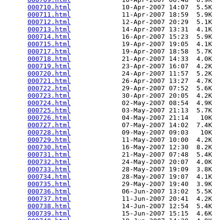
000710.html
             10-Apr-2007 14:07  5.5K  

000711.html
             11-Apr-2007 18:59  5.9K  

000712.html
             12-Apr-2007 20:29  5.1K  

000713.html
             14-Apr-2007 13:31  4.1K  

000714.html
             16-Apr-2007 15:23  5.9K  

000715.html
             19-Apr-2007 19:05  4.1K  

000717.html
             19-Apr-2007 18:58  5.7K  

000718.html
             21-Apr-2007 14:33  4.0K  

000719.html
             23-Apr-2007 16:07  4.2K  

000720.html
             24-Apr-2007 11:57  5.2K  

000721.html
             26-Apr-2007 13:27  4.7K  

000722.html
             29-Apr-2007 07:52  5.6K  

000723.html
             30-Apr-2007 20:05  4.2K  

000724.html
             02-May-2007 08:54  4.9K  

000725.html
             03-May-2007 21:13  5.7K  

000726.html
             04-May-2007 21:14   10K  

000727.html
             07-May-2007 14:02  7.4K  

000728.html
             09-May-2007 09:03   10K  

000729.html
             11-May-2007 10:00  4.2K  

000730.html
             16-May-2007 12:30  8.2K  

000731.html
             21-May-2007 07:48  5.4K  

000732.html
             24-May-2007 20:07  4.0K  

000733.html
             28-May-2007 19:09  3.8K  

000734.html
             28-May-2007 19:07  4.1K  

000735.html
             29-May-2007 19:40  3.9K  

000736.html
             06-Jun-2007 13:02  5.5K  

000737.html
             11-Jun-2007 20:41  4.2K  

000738.html
             14-Jun-2007 12:54  5.4K  

000739.html
             15-Jun-2007 15:15  4.6K  
