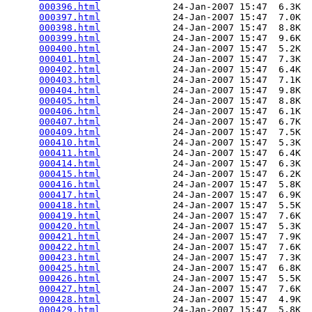
000396.html
             24-Jan-2007 15:47  6.3K  

000397.html
             24-Jan-2007 15:47  7.0K  

000398.html
             24-Jan-2007 15:47  8.8K  

000399.html
             24-Jan-2007 15:47  9.6K  

000400.html
             24-Jan-2007 15:47  5.2K  

000401.html
             24-Jan-2007 15:47  7.3K  

000402.html
             24-Jan-2007 15:47  6.4K  

000403.html
             24-Jan-2007 15:47  7.1K  

000404.html
             24-Jan-2007 15:47  9.8K  

000405.html
             24-Jan-2007 15:47  8.8K  

000406.html
             24-Jan-2007 15:47  6.1K  

000407.html
             24-Jan-2007 15:47  6.7K  

000409.html
             24-Jan-2007 15:47  7.5K  

000410.html
             24-Jan-2007 15:47  5.3K  

000411.html
             24-Jan-2007 15:47  6.4K  

000414.html
             24-Jan-2007 15:47  6.3K  

000415.html
             24-Jan-2007 15:47  6.2K  

000416.html
             24-Jan-2007 15:47  5.8K  

000417.html
             24-Jan-2007 15:47  6.9K  

000418.html
             24-Jan-2007 15:47  5.5K  

000419.html
             24-Jan-2007 15:47  7.6K  

000420.html
             24-Jan-2007 15:47  5.3K  

000421.html
             24-Jan-2007 15:47  7.9K  

000422.html
             24-Jan-2007 15:47  7.6K  

000423.html
             24-Jan-2007 15:47  7.3K  

000425.html
             24-Jan-2007 15:47  6.8K  

000426.html
             24-Jan-2007 15:47  5.5K  

000427.html
             24-Jan-2007 15:47  7.6K  

000428.html
             24-Jan-2007 15:47  4.9K  

000429.html
             24-Jan-2007 15:47  5.8K  
