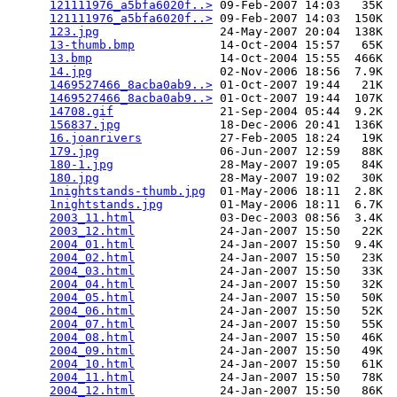
121111976_a5bfa6020f..>
 09-Feb-2007 14:03   35K  

121111976_a5bfa6020f..>
 09-Feb-2007 14:03  150K  

123.jpg
                 24-May-2007 20:04  138K  

13-thumb.bmp
            14-Oct-2004 15:57   65K  

13.bmp
                  14-Oct-2004 15:55  466K  

14.jpg
                  02-Nov-2006 18:56  7.9K  

1469527466_8acba0ab9..>
 01-Oct-2007 19:44   21K  

1469527466_8acba0ab9..>
 01-Oct-2007 19:44  107K  

14708.gif
               21-Sep-2004 05:44  9.2K  

156837.jpg
              18-Dec-2006 20:41  136K  

16.joanrivers
           27-Feb-2005 18:24   19K  

179.jpg
                 06-Jun-2007 12:59   88K  

180-1.jpg
               28-May-2007 19:05   84K  

180.jpg
                 28-May-2007 19:02   30K  

1nightstands-thumb.jpg
  01-May-2006 18:11  2.8K  

1nightstands.jpg
        01-May-2006 18:11  6.7K  

2003_11.html
            03-Dec-2003 08:56  3.4K  

2003_12.html
            24-Jan-2007 15:50   22K  

2004_01.html
            24-Jan-2007 15:50  9.4K  

2004_02.html
            24-Jan-2007 15:50   23K  

2004_03.html
            24-Jan-2007 15:50   33K  

2004_04.html
            24-Jan-2007 15:50   32K  

2004_05.html
            24-Jan-2007 15:50   50K  

2004_06.html
            24-Jan-2007 15:50   52K  

2004_07.html
            24-Jan-2007 15:50   55K  

2004_08.html
            24-Jan-2007 15:50   46K  

2004_09.html
            24-Jan-2007 15:50   49K  

2004_10.html
            24-Jan-2007 15:50   61K  

2004_11.html
            24-Jan-2007 15:50   78K  

2004_12.html
            24-Jan-2007 15:50   86K  
