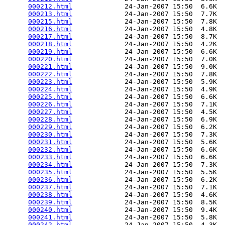
000212.html
             24-Jan-2007 15:50  6.6K  

000213.html
             24-Jan-2007 15:50  7.7K  

000215.html
             24-Jan-2007 15:50  7.8K  

000216.html
             24-Jan-2007 15:50  4.8K  

000217.html
             24-Jan-2007 15:50  8.7K  

000218.html
             24-Jan-2007 15:50  4.2K  

000219.html
             24-Jan-2007 15:50  6.6K  

000220.html
             24-Jan-2007 15:50  7.0K  

000221.html
             24-Jan-2007 15:50  9.0K  

000222.html
             24-Jan-2007 15:50  7.8K  

000223.html
             24-Jan-2007 15:50  5.9K  

000224.html
             24-Jan-2007 15:50  4.9K  

000225.html
             24-Jan-2007 15:50  6.6K  

000226.html
             24-Jan-2007 15:50  7.1K  

000227.html
             24-Jan-2007 15:50  4.5K  

000228.html
             24-Jan-2007 15:50  6.9K  

000229.html
             24-Jan-2007 15:50  6.2K  

000230.html
             24-Jan-2007 15:50  7.3K  

000231.html
             24-Jan-2007 15:50  5.6K  

000232.html
             24-Jan-2007 15:50  6.6K  

000233.html
             24-Jan-2007 15:50  6.6K  

000234.html
             24-Jan-2007 15:50  7.3K  

000235.html
             24-Jan-2007 15:50  5.5K  

000236.html
             24-Jan-2007 15:50  6.2K  

000237.html
             24-Jan-2007 15:50  7.1K  

000238.html
             24-Jan-2007 15:50  4.6K  

000239.html
             24-Jan-2007 15:50  8.5K  

000240.html
             24-Jan-2007 15:50  9.4K  

000241.html
             24-Jan-2007 15:50  5.8K  

000242.html
             24-Jan-2007 15:50  4.3K  
